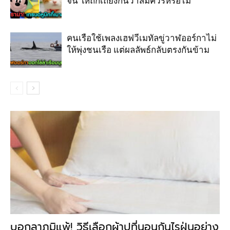
จีน ให้ถกเถียงกันว่าสมควรหรือไม่
คนเรือใช้เพลงเฮฟวีเมทัลขู่วาฬออร์กาไม่
ให้พุ่งชนเรือ แต่ผลลัพธ์กลับตรงกันข้าม
บอกลาภูมิแพ้! วิธีเลือกผ้าปูที่นอนกันไรฝุ่นอย่าง