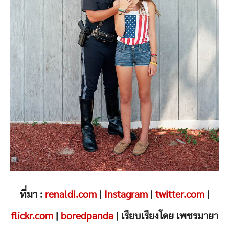
ที่มา :
renaldi.com
|
Instagram
|
twitter.com
|
flickr.com
|
boredpanda
| เรียบเรียงโดย เพชรมายา