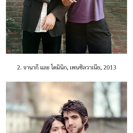
2. จานากี และ โดมินิก, เพนซิลวาเนีย, 2013