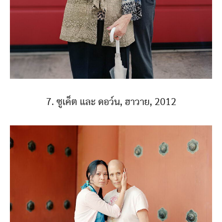
7. ซูเค็ต และ ดอว์น, ฮาวาย, 2012