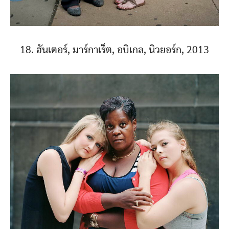
18. ฮันเตอร์, มาร์กาเร็ต, อบิเกล, นิวยอร์ก, 2013