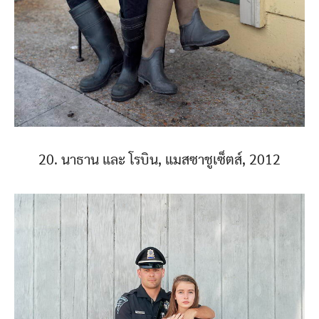
20. นาธาน และ โรบิน, แมสซาชูเซ็ตส์, 2012