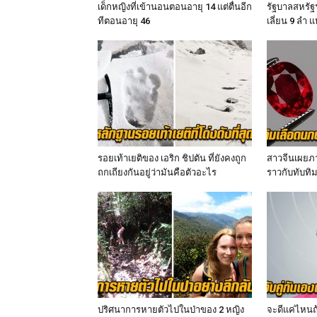
เด็กหญิงที่เข้านอนตอนอายุ 14 แต่ตื่นอีก
รัฐบาลสหรั
ทีตอนอายุ 46
เลี่ยน 9 ลำ 
รอยเท้าเยติของ เอริก ชิปตัน ที่ยังคงถูก
สาวจีนเผยภาพ
ถกเถียงกันอยู่ว่ามันคือตัวอะไร
ราวกับทับท
ปริศนาการหายตัวไปในป่าของ 2 หญิง
จะดีแค่ไหนถ้