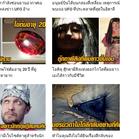
ฐฯ กำลังซ่อนยานอวกาศเอ
มนุษย์บินได้บนกล่องสี่เหลี่ยม เหตุการณ์
แหล่งข่าว UFO อ้าง
พบเจอ UFO ที่ประหลาดที่สุดในอิตาลี
ไข่ต้มอายุ 20 ปี ที่ดู
โอคิคุ ตุ๊กตาผีสิงแห่งฮอกไกโดที่ผมยาว
ิมหายาก
เองได้ราวกับมีชีวิต
ามีเว็บไซต์หาคู่สำหรับนัก
ทำไมคุณถึงไม่ได้ยินเรื่องลึกลับของ