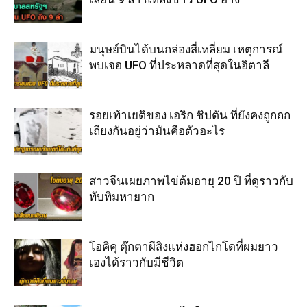
มนุษย์บินได้บนกล่องสี่เหลี่ยม เหตุการณ์
พบเจอ UFO ที่ประหลาดที่สุดในอิตาลี
รอยเท้าเยติของ เอริก ชิปตัน ที่ยังคงถูกถก
เถียงกันอยู่ว่ามันคือตัวอะไร
สาวจีนเผยภาพไข่ต้มอายุ 20 ปี ที่ดูราวกับ
ทับทิมหายาก
โอคิคุ ตุ๊กตาผีสิงแห่งฮอกไกโดที่ผมยาว
เองได้ราวกับมีชีวิต