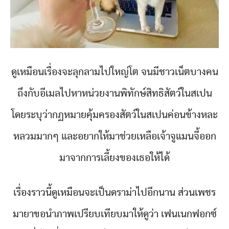
ดูเหมือนเรื่องจะลุกลามไปใหญ่โต จนมีชาวเน็ตบางคน
ถึงกับอีเมลไปหาหน่วยงานพิทักษ์สิทธิสัตว์ในสเปน
โดยระบุว่ากฏหมายคุ้มครองสัตว์ในสเปนค่อนข้างหละ
หลวมมากๆ และอยากให้มาช่วยเหลือเจ้าจูแมนจี้ออก
มาจากการเลี้ยงของเธอให้ได้
เรื่องราวนี้ดูเหมือนจะเป็นดราม่าไปอีกนาน ส่วนเพชร
มายาขอนำภาพเปรียบเทียบมาให้ดูว่า เฟนเนกฟอกซ์