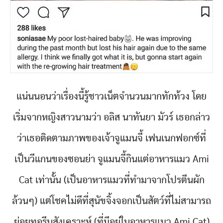
แน่นนอนว่าเรื่องนี้รู้ชาวเน็ตจำนวนมากทักท้วง โดย
เริ่มจากหญิงสาวนามว่า อลิส นาทันยา มัวร์ เธอกล่าว
ว่าเธอติดตามภาพของเจ้าจูแมนจี้ เฟนเนกฟอกซ์ที่
เป็นวีแกนของซอนย่า จูแมนจี้กินแต่อาหารแมว Ami
Cat เท่านั้น (เป็นอาหารแมวที่ทำมาจากโปรตีนผัก
ล้วนๆ) แต่โชคไม่ดีที่สุนัขจิ้งจอกเป็นสัตว์ที่ไม่สามารถ
ย่อยทอรีนสังเคราะห์ (ที่มีอยู่ในอาหารแมว Ami Cat)