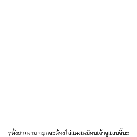
หูตั้งสวยงาม จมูกจะต้องไม่แดงเหมือนเจ้าจูแมนจี้นะ