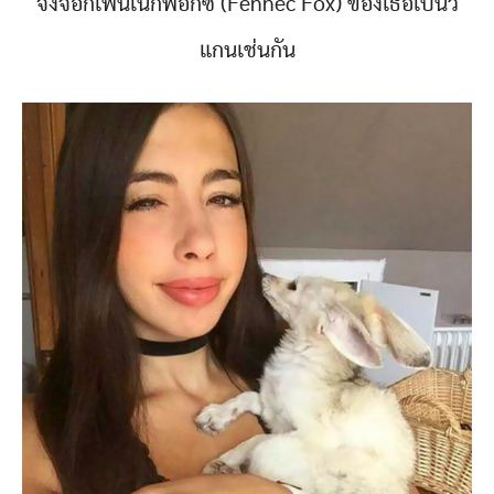
จิ้งจอกเฟนเนกฟอกซ์ (Fennec Fox) ของเธอเป็นวี
แกนเช่นกัน