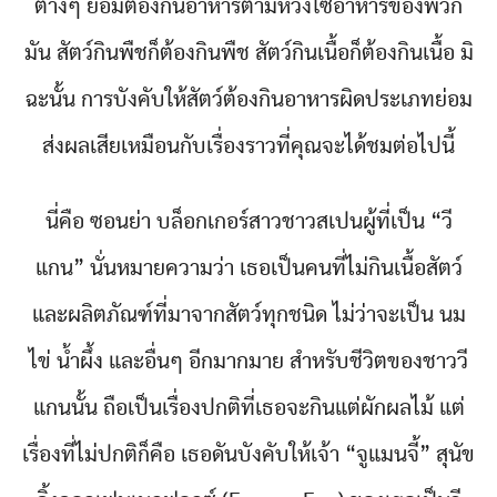
ต่างๆ ย่อมต้องกินอาหารตามห่วงโซ่อาหารของพวก
มัน สัตว์กินพืชก็ต้องกินพืช สัตว์กินเนื้อก็ต้องกินเนื้อ มิ
ฉะนั้น การบังคับให้สัตว์ต้องกินอาหารผิดประเภทย่อม
ส่งผลเสียเหมือนกับเรื่องราวที่คุณจะได้ชมต่อไปนี้
นี่คือ ซอนย่า บล็อกเกอร์สาวชาวสเปนผู้ที่เป็น “วี
แกน” นั่นหมายความว่า เธอเป็นคนที่ไม่กินเนื้อสัตว์
และผลิตภัณฑ์ที่มาจากสัตว์ทุกชนิด ไม่ว่าจะเป็น นม
ไข่ น้ำผึ้ง และอื่นๆ อีกมากมาย สำหรับชีวิตของชาววี
แกนนั้น ถือเป็นเรื่องปกติที่เธอจะกินแต่ผักผลไม้ แต่
เรื่องที่ไม่ปกติก็คือ เธอดันบังคับให้เจ้า “จูแมนจี้” สุนัข