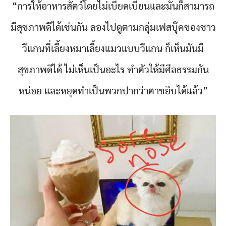
“การให้อาหารสัตว์โดยไม่เบียดเบียนและมันก็สามารถ
มีสุขภาพดีได้เช่นกัน ลองไปดูตามกลุ่มเฟสบุ๊คของชาว
วีแกนที่เลี้ยงหมาเลี้ยงแมวแบบวีแกน ก็เห็นมันมี
สุขภาพดีได้ ไม่เห็นเป็นอะไร ทำตัวให้มีศีลธรรมกัน
หน่อย และหยุดทำเป็นพวกปากว่าตาขยิบได้แล้ว”