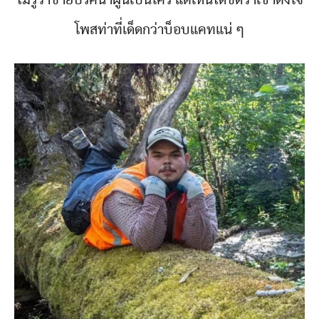
โพสท่าที่เด็ดกว่าบ็อบแคทแน่ ๆ