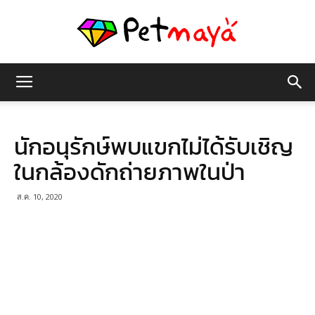
เพชร
นักอนุรักษ์พบแขกไม่ได้รับเชิญ
มายา
ในกล้องดักถ่ายภาพในป่า
ส.ค. 10, 2020