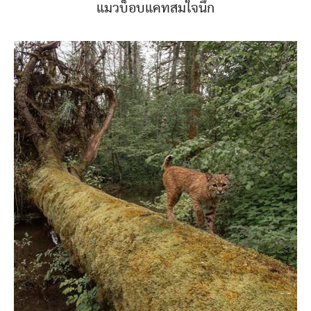
แมวบ็อบแคทสมใจนึก