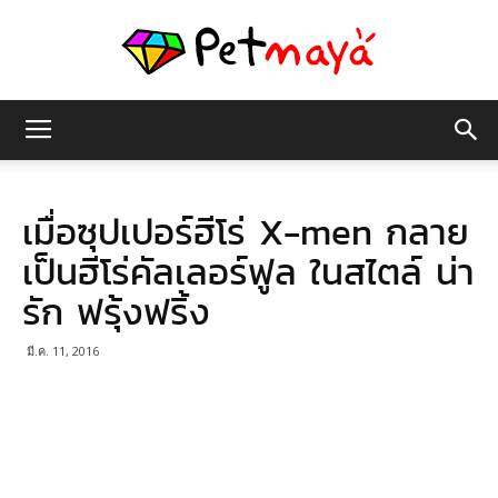
เพชร
เมื่อซุปเปอร์ฮีโร่ X-men กลาย
มายา
เป็นฮีโร่คัลเลอร์ฟูล ในสไตล์ น่า
รัก ฟรุ้งฟริ้ง
มี.ค. 11, 2016