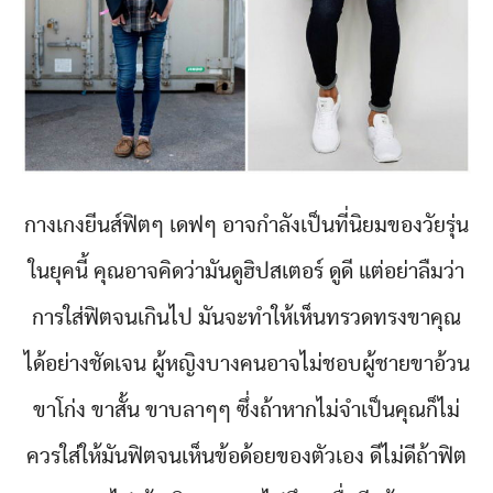
กางเกงยีนส์ฟิตๆ เดฟๆ อาจกำลังเป็นที่นิยมของวัยรุ่น
ในยุคนี้ คุณอาจคิดว่ามันดูฮิปสเตอร์ ดูดี แต่อย่าลืมว่า
การใส่ฟิตจนเกินไป มันจะทำให้เห็นทรวดทรงขาคุณ
ได้อย่างชัดเจน ผู้หญิงบางคนอาจไม่ชอบผู้ชายขาอ้วน
ขาโก่ง ขาสั้น ขาบลาๆๆ ซึ่งถ้าหากไม่จำเป็นคุณก็ไม่
ควรใส่ให้มันฟิตจนเห็นข้อด้อยของตัวเอง ดีไม่ดีถ้าฟิต