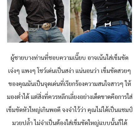
ผู้ชายบางท่านที่ชอบความเนี๊ยบ อาจเน้นใส่เข็มขัด
เจ๋งๆ แพงๆ โชว์เด่นเป็นสง่า แน่นอนว่า เข็มขัดสวยๆ
ของคุณมันเป็นจุดเด่นที่เรียกร้องความสนใจสาวๆ ให้
มองต่ำได้ แต่สิ่งที่ควรหลีกเลี่ยงอย่างเด็ดขาดคือการใส่
เข็มขัดหัวใหญ่เกินพอดี จงจำไว้ว่า คุณไม่ได้เป็นแชมป์
มวยปล้ำ ไม่จำเป็นต้องใส่เข็มขัดใหญ่แบบนั้นก็ได้