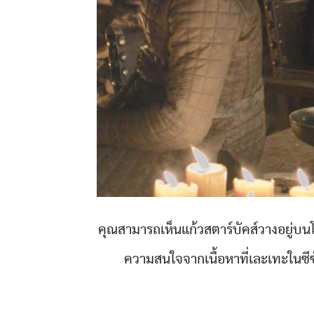
คุณสามารถเห็นแก้วสตาร์บัคส์วางอยู่บนโต๊ะ
ความสนใจจากเนื้อหาที่เละเทะในซีซัน