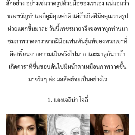
สักอย่าง อย่างเช่นวาดรูปด้วยมือของเราเอง แน่นอนว่า
ของขวัญทำเองก็ดูมีคุณค่าดี แต่ถ้าเกิดฝีมือคุณวาดรูป
ห่วยแตกขึ้นมาล่ะ วันนี้เพชรมายาจึงขอพาทุกท่านมา
ชมภาพวาดดาราจากฝีมือแฟนพันธุ์แท้ของพวกเขาที่
ผิดเพี้ยนจากความเป็นจริงไปมาก และมาดูกันว่าถ้า
เกิดดาราที่ชื่นชอบดันไปมีหน้าตาเหมือนภาพวาดขึ้น
มาจริงๆ ล่ะ ผลลัพธ์จะเป็นอย่างไร
1. แองเจลิน่า โจลี่