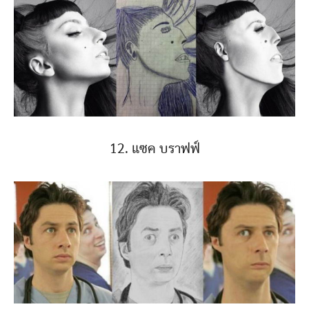
12. แซค บราฟฟ์