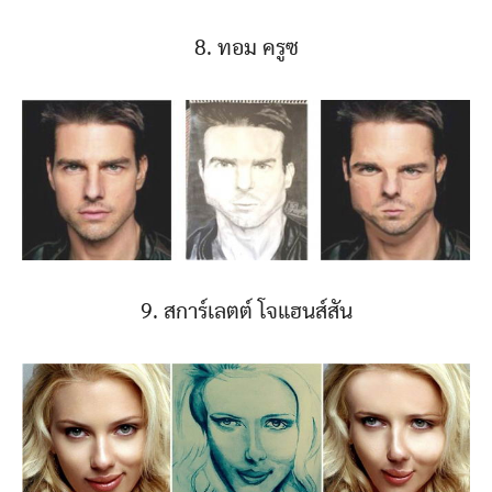
8. ทอม ครูซ
9. สการ์เลตต์ โจแฮนส์สัน