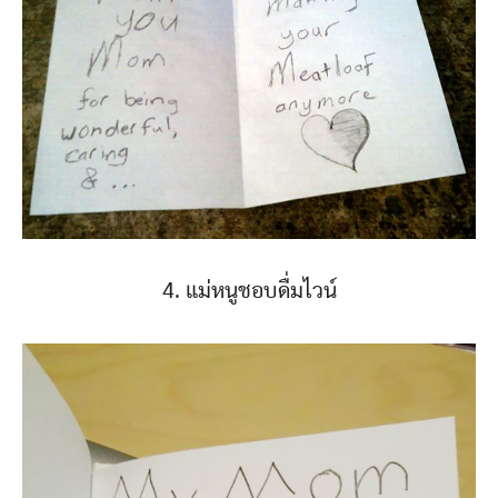
4. แม่หนูชอบดื่มไวน์