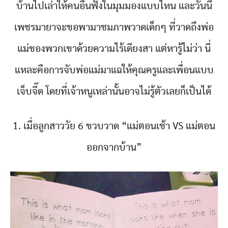
บ้านไปเล่าให้คนอื่นฟังในมุมมองแบบไหน และวันนี้
เพชรมายาจะขอพามาชมภาพวาดเด็กๆ ที่วาดถึงพ่อ
แม่ของพวกเขาด้วยความไร้เดียงสา แต่หารู้ไม่ว่า นี่
แหละคือการจับพ่อแม่มาแฉให้คุณครูและเพื่อนแบบ
เจ็บจี๊ด โดยที่เจ้าหนูเหล่านั้นอาจไม่รู้ตัวเลยก็เป็นได้
1. เมื่อลูกสาววัย 6 ขวบวาด “แม่ตอนเช้า VS แม่ตอน
ออกจากบ้าน”