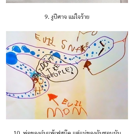
9. งูปีศาจ แม่ใจร้าย
10. พ่อของฉํนแพ้เฟสบุ๊ค แต่แม่ของฉันชอบมัน