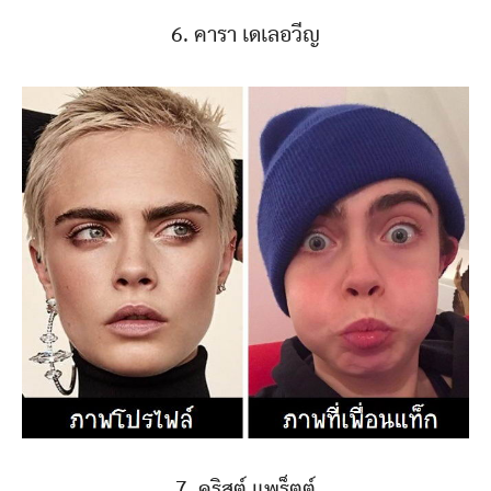
6. คารา เดเลอวีญ
7. คริสต์ แพร็ตต์