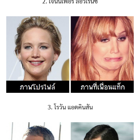
2. เจนนิเฟอร์ ลอว์เรนซ์
3. โรวัน แอตคินสัน