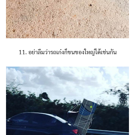
11. อย่าลืมว่ารถเก๋งก็ขนของใหญ่ได้เช่นกัน