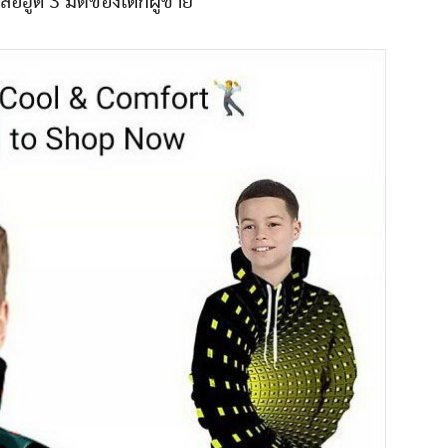
้อฮูด 3 มิติของเด็กผู้ชาย