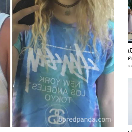
เ
ค
ก.