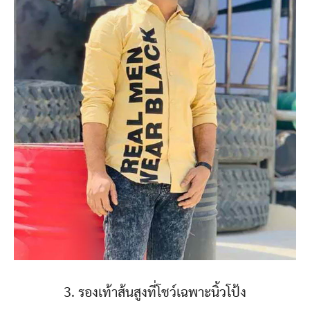
3. รองเท้าส้นสูงที่โชว์เฉพาะนิ้วโป้ง