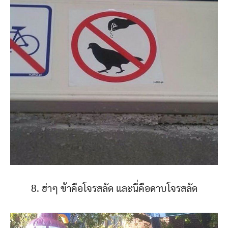
8. ฮ่าๆ ข้าคือโจรสลัด และนี่คือดาบโจรสลัด