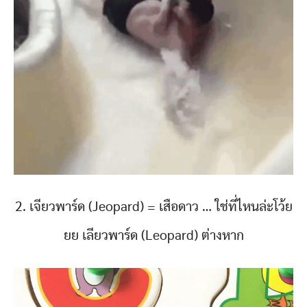
2. เจียวพาร์ด (Jeopard) = เสือดาว … ใช่ที่ไหนล่ะโว้ย
ยย เลียวพาร์ด (Leopard) ต่างหาก