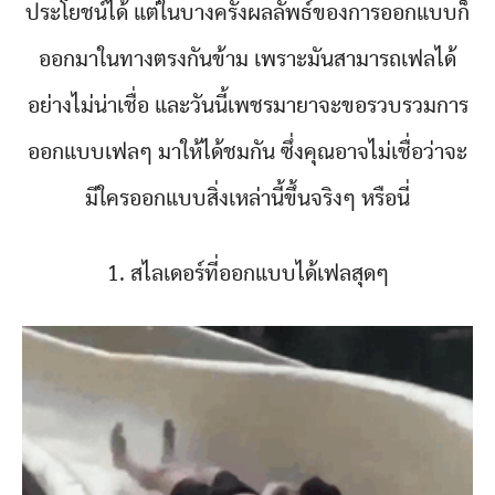
ประโยชน์ได้ แต่ในบางครั้งผลลัพธ์ของการออกแบบก็
ออกมาในทางตรงกันข้าม เพราะมันสามารถเฟลได้
อย่างไม่น่าเชื่อ และวันนี้เพชรมายาจะขอรวบรวมการ
ออกแบบเฟลๆ มาให้ได้ชมกัน ซึ่งคุณอาจไม่เชื่อว่าจะ
มีใครออกแบบสิ่งเหล่านี้ขึ้นจริงๆ หรือนี่
1. สไลเดอร์ที่ออกแบบได้เฟลสุดๆ