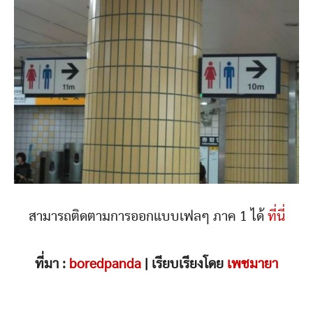
สามารถติดตามการออกแบบเฟลๆ ภาค 1 ได้
ที่นี่
ที่มา :
boredpanda
| เรียบเรียงโดย
เพชมายา