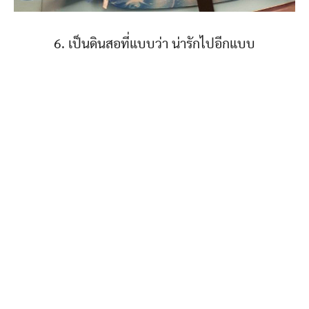
6. เป็นดินสอที่แบบว่า น่ารักไปอีกแบบ