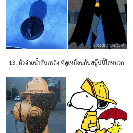
13. หัวจ่ายน้ำดับเพลิง ที่ดูเหมือนกับสนู๊ปปี้ใส่หมวก