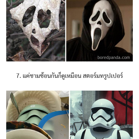
7. แค่ชามซ้อนกันก็ดูเหมือน สตอร์มทรูปเปอร์