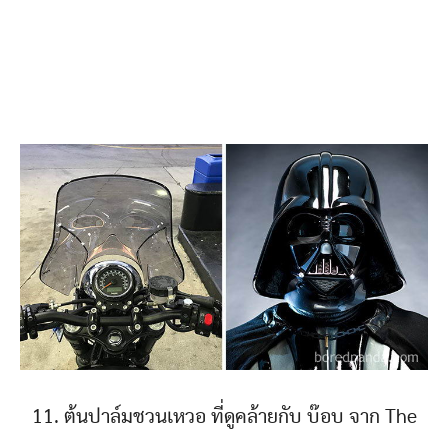
11. ต้นปาล์มชวนเหวอ ที่ดูคล้ายกับ บ๊อบ จาก The