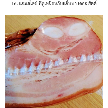
16. แฮมสไลซ์ ที่ดูเหมือนกับแจ็บบา เดอะ ฮัตต์