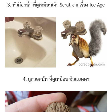
3. หัวก๊อกน้ำ ที่ดูเหมือนเจ้า Scrat จากเรื่อง Ice Age
4. ลูกวอลนัท ที่ดูเหมือน ชิวแบคคา