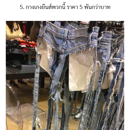
5. กางเกงยีนส์พวกนี้ ราคา 5 พันกว่าบาท