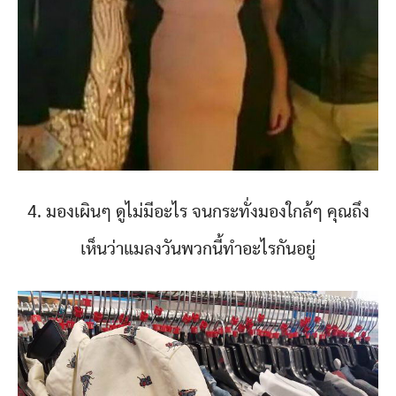
4. มองเผินๆ ดูไม่มีอะไร จนกระทั่งมองใกล้ๆ คุณถึง
เห็นว่าแมลงวันพวกนี้ทำอะไรกันอยู่