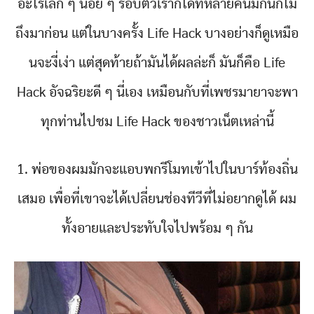
อะไรเล็ก ๆ น้อย ๆ รอบตัวเราก็ได้ที่หลายคนมักนึกไม่
ถึงมาก่อน แต่ในบางครั้ง Life Hack บางอย่างก็ดูเหมือ
นจะงี่เง่า แต่สุดท้ายถ้ามันได้ผลล่ะก็ มันก็คือ Life
Hack อัจฉริยะดี ๆ นี่เอง เหมือนกับที่เพชรมายาจะพา
ทุกท่านไปชม Life Hack ของชาวเน็ตเหล่านี้
1. พ่อของผมมักจะแอบพกรีโมทเข้าไปในบาร์ท้องถิ่น
เสมอ เพื่อที่เขาจะได้เปลี่ยนช่องทีวีที่ไม่อยากดูได้ ผม
ทั้งอายและประทับใจไปพร้อม ๆ กัน