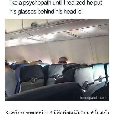
3. เครื่องออกตอนบ่าย 3 นี่คือพ่อแม่ฉันตอน 6 โมงเช้า