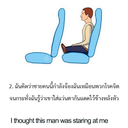
2. ฉันคิดว่าชายคนนี้กำลังจ้องฉันเหมือนพวกโรคจิต
จนกระทั่งฉันรู้ว่าเขาใส่แว่นตากันแดดไว้ข้างหลังหัว