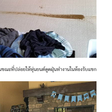
ในขณะที่ปล่อยให้หุ่นยนต์ดูดฝุ่นทำงานในห้องรับแขก