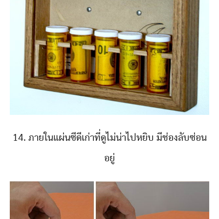
14. ภายในแผ่นซีดีเก่าที่ดูไม่น่าไปหยิบ มีช่องลับซ่อน
อยู่