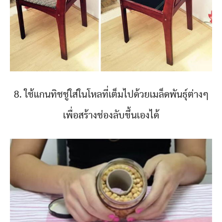
8. ใช้แกนทิชชู่ใส่ในโหลที่เต็มไปด้วยเมล็ดพันธุ์ต่างๆ
เพื่อสร้างช่องลับขึ้นเองได้