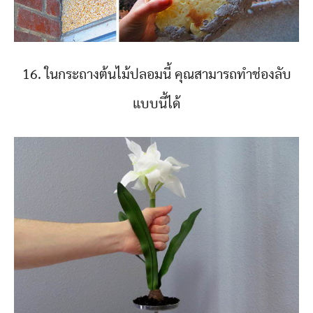
16. ในกระถางต้นไม้ปลอมนี้ คุณสามารถทำช่องลับ
แบบนี้ได้