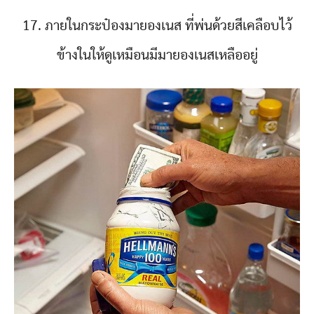
17. ภายในกระป๋องมายองเนส ที่พ่นด้วยสีเคลือบไว้
ข้างในให้ดูเหมือนมีมายองเนสเหลืออยู่