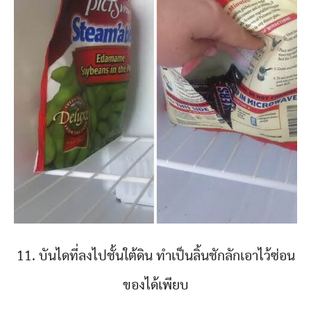
11. บันไดที่ลงไปชั้นใต้ดิน ทำเป็นลิ้นชักลักเอาไว้ซ่อน
ของได้เพียบ