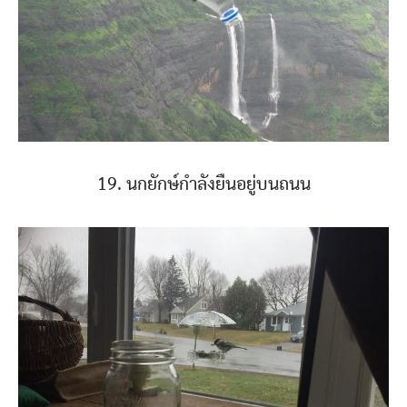
19. นกยักษ์กำลังยืนอยู่บนถนน