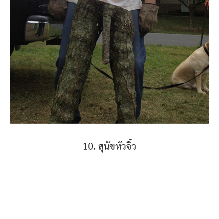
10. สุนัขหัวจิ๋ว