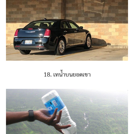
18. เทน้ำบนยอดเขา