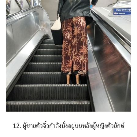
12. ผู้ชายตัวจิ๋วกำลังนั่งอยู่บนหลังผู้หญิงตัวยักษ์