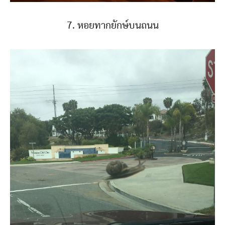
7. หอยทากยักษ์บนถนน