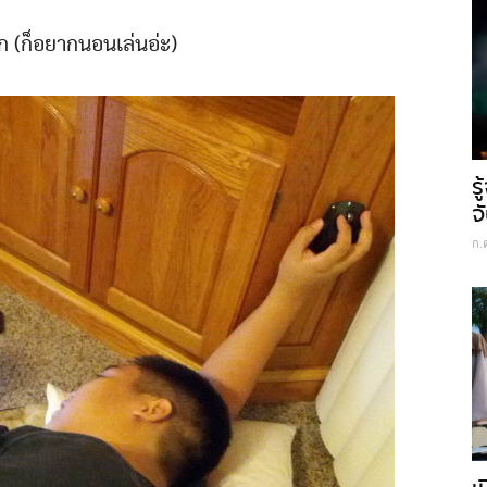
ลุก (ก็อยากนอนเล่นอ่ะ)
ร
จ
ก.