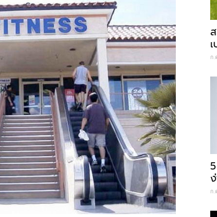
ส
เ
ก.
5
ง
ก.