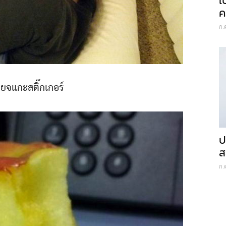
เ
ค
ก.
เกียจแกะสติ๊กเกอร์
ป
ส
ก.