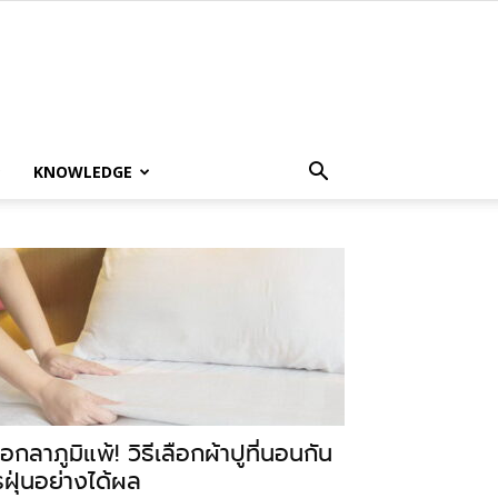
KNOWLEDGE
อกลาภูมิแพ้! วิธีเลือกผ้าปูที่นอนกัน
รฝุ่นอย่างได้ผล