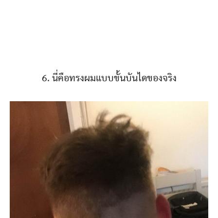
6. นี่คือทรงผมแบบขั้นบันไดของจริง