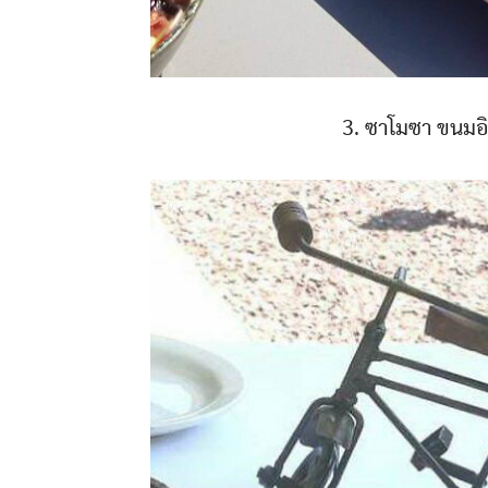
3. ซาโมซา ขนมอินเ