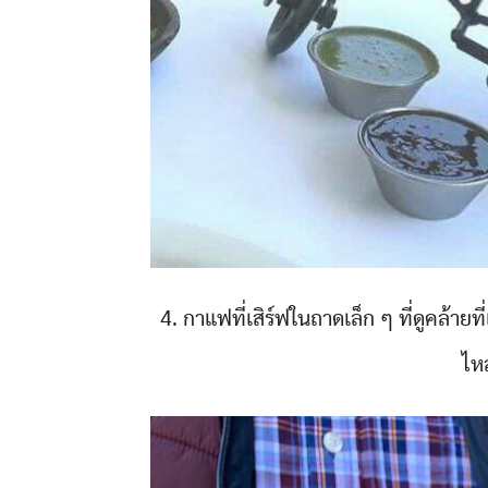
4. กาแฟที่เสิร์ฟในถาดเล็ก ๆ ที่ดูคล้ายท
ไห