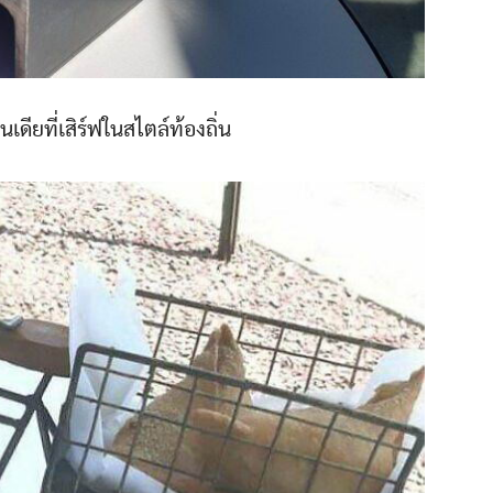
ดียที่เสิร์ฟในสไตล์ท้องถิ่น