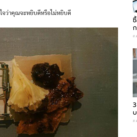
ัดใจว่าคุณจะหยิบดีหรือไม่หยิบดี
ซ
ก
ส.
3
บ
ส.