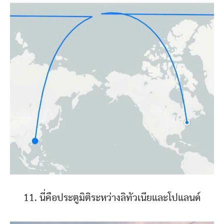
11. นี่คือประตูมิติระหว่างลิทัวเนียและโปแลนด์