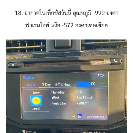
18. อากาศในเท็กซัสวันนี้ อุณหภูมิ -999 องศา
ฟาเรนไฮต์ หรือ -572 องศาเซลเซียส