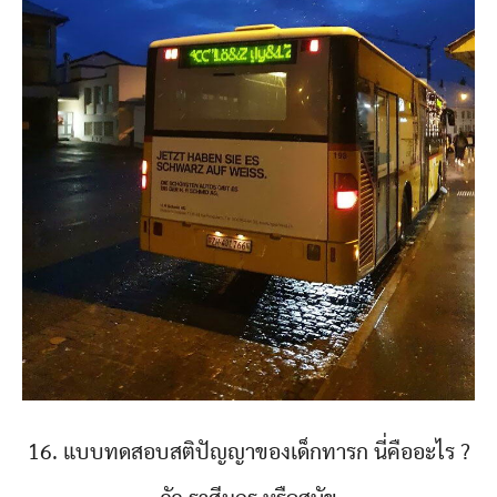
16. แบบทดสอบสติปัญญาของเด็กทารก นี่คืออะไร ?