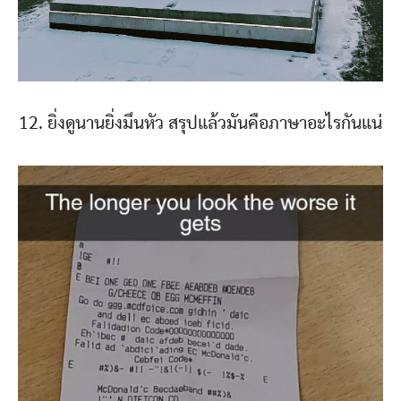
12. ยิ่งดูนานยิ่งมึนหัว สรุปแล้วมันคือภาษาอะไรกันแน่