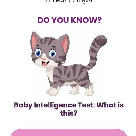
วัว ราศีมกร หรือสุนัข