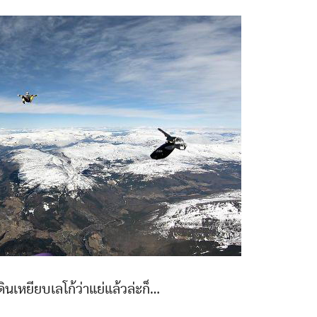
ดินเหยียบเลโก้ว่าแย่แล้วล่ะก็…