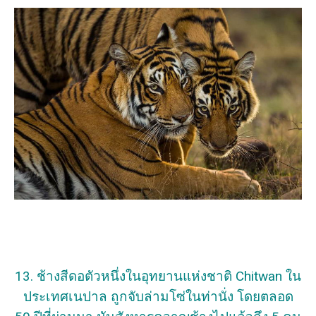
13. ช้างสีดอตัวหนึ่งในอุทยานแห่งชาติ Chitwan ใน
ประเทศเนปาล ถูกจับล่ามโซ่ในท่านั่ง โดยตลอด