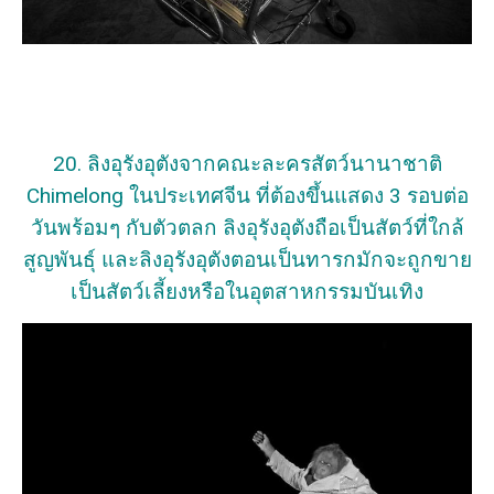
20. ลิงอุรังอุตังจากคณะละครสัตว์นานาชาติ
Chimelong ในประเทศจีน ที่ต้องขึ้นแสดง 3 รอบต่อ
วันพร้อมๆ กับตัวตลก ลิงอุรังอุตังถือเป็นสัตว์ที่ใกล้
สูญพันธุ์ และลิงอุรังอุตังตอนเป็นทารกมักจะถูกขาย
เป็นสัตว์เลี้ยงหรือในอุตสาหกรรมบันเทิง