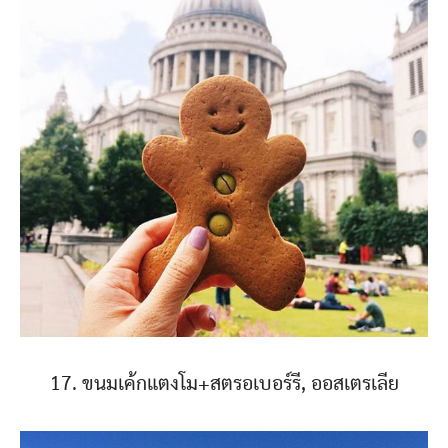
17. ขนมเค้กแตงโม+สตรอเบอร์รี, ออสเตรเลีย