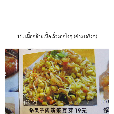
15. เนื้อกล้ามเนื้อ ถั่วงอกโง่ๆ (คำงงจริงๆ)