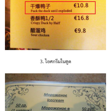
3. ไอศกรีมในตูด