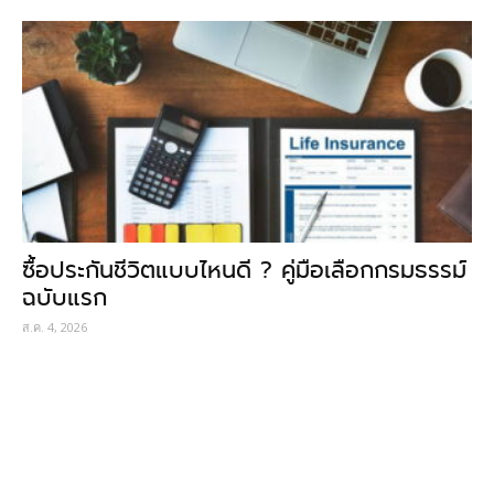
ซื้อประกันชีวิตแบบไหนดี ? คู่มือเลือกกรมธรรม์
ฉบับแรก
ส.ค. 4, 2026