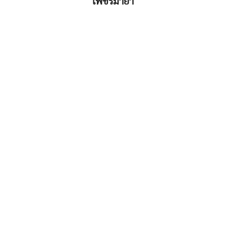
เพชรมายา