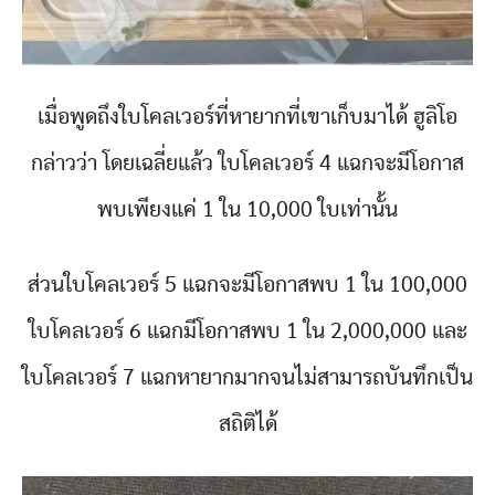
เมื่อพูดถึงใบโคลเวอร์ที่หายากที่เขาเก็บมาได้ ฮูลิโอ
กล่าวว่า โดยเฉลี่ยแล้ว ใบโคลเวอร์ 4 แฉกจะมีโอกาส
พบเพียงแค่ 1 ใน 10,000 ใบเท่านั้น
ส่วนใบโคลเวอร์ 5 แฉกจะมีโอกาสพบ 1 ใน 100,000
ใบโคลเวอร์ 6 แฉกมีโอกาสพบ 1 ใน 2,000,000 และ
ใบโคลเวอร์ 7 แฉกหายากมากจนไม่สามารถบันทึกเป็น
สถิติได้