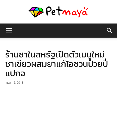
เพชร
ร้านชาในสหรัฐเปิดตัวเมนูใหม่
มายา
ชาเขียวผสมยาแก้ไอชวนป๋วยปี่
แปกอ
ธ.ค. 19, 2018