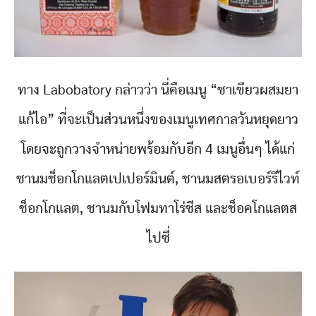
ทาง Labobatory กล่าวว่า นี่คือเมนู “ชาเขียวผสมยา
แก้ไอ” ที่จะเป็นส่วนหนึ่งของเมนูเทศกาลวันหยุดยาว
โดยจะถูกวางจำหน่ายพร้อมกับอีก 4 เมนูอื่นๆ ได้แก่
ชานมช็อกโกแลตเปเปอร์มินต์, ชานมสตรอเบอร์รีไวท์
ช็อกโกแลต, ชานมกับโฟมทาโร่ชีส และช็อคโกแลตส
ไปซี่