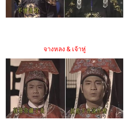
จางหลง & เจ้าหู่