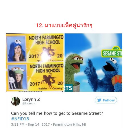
12. มาแบบแพ็คคู่น่ารักๆ