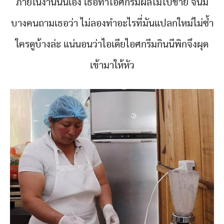
ภายในงานนั้นเอง เธอทำไอศกรีมผลไม้ไปขาย จนมี
บางคนถามเธอว่า ไม่ลองทำอะไรที่มันแปลกใหม่ไม่ซ้ำ
ใครดูบ้างล่ะ แน่นอนว่าไอเดียไอศกรีมกินนีพิกจึงผุด
เข้ามาให้หัว