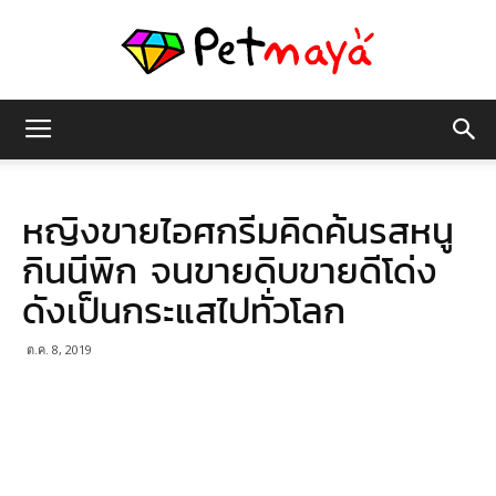
เพชร
หญิงขายไอศกรีมคิดค้นรสหนู
มายา
กินนีพิก จนขายดิบขายดีโด่ง
ดังเป็นกระแสไปทั่วโลก
ต.ค. 8, 2019