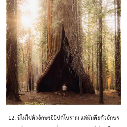
12. นี่ไม่ใช่ตัวอักษรอียิปต์โบราณ แต่มันคือตัวอักษร