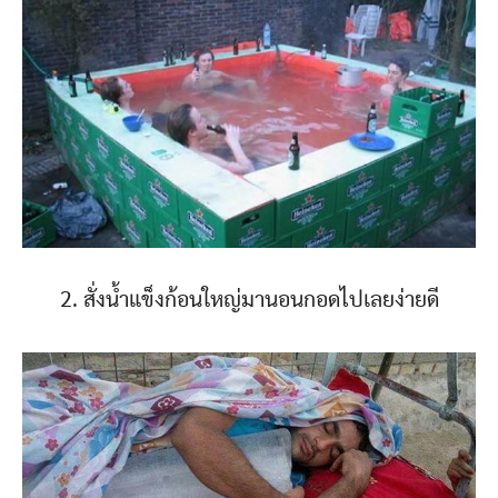
2. สั่งน้ำแข็งก้อนใหญ่มานอนกอดไปเลยง่ายดี