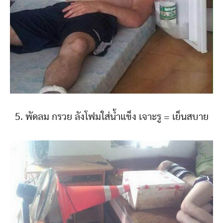
5. พัดลม กรวย ลังโฟมใส่น้ำแข็ง เจาะรู = เย็นสบาย