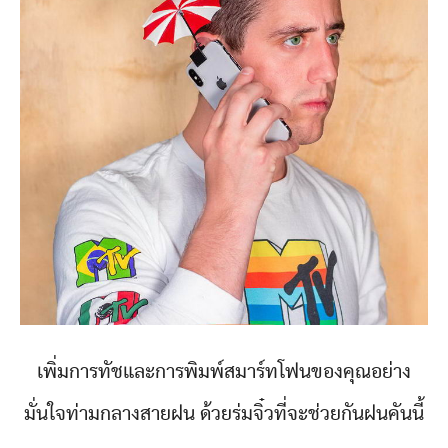
เพิ่มการทัชและการพิมพ์สมาร์ทโฟนของคุณอย่าง
มั่นใจท่ามกลางสายฝน ด้วยร่มจิ๋วที่จะช่วยกันฝนคันนี้