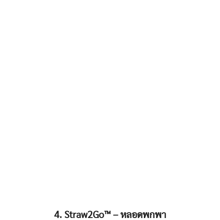
4. Straw2Go™️ – หลอดพกพา