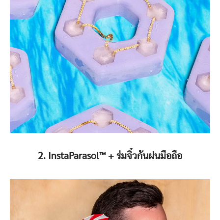
2. InstaParasol™️ + ร่มจิ๋วกันฝนมือถือ