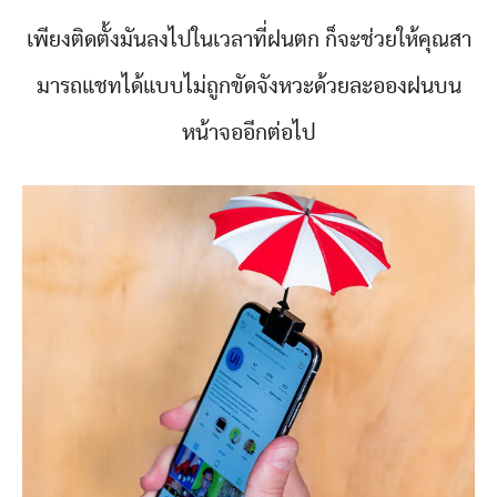
เพียงติดตั้งมันลงไปในเวลาที่ฝนตก ก็จะช่วยให้คุณสา
มารถแชทได้แบบไม่ถูกขัดจังหวะด้วยละอองฝนบน
หน้าจออีกต่อไป