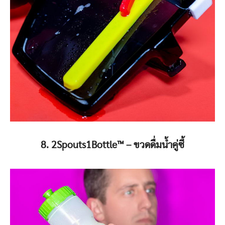
8. 2Spouts1Bottle™️ – ขวดดื่มน้ำคู่ซี้