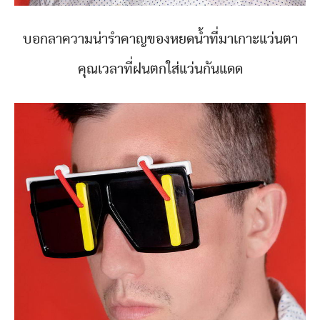
บอกลาความน่ารำคาญของหยดน้ำที่มาเกาะแว่นตา
คุณเวลาที่ฝนตกใส่แว่นกันแดด