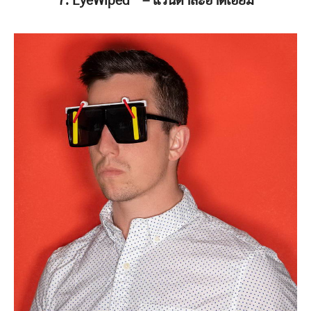
7. EyeWiped™️ – แว่นตาสะอาดเอี่ยม