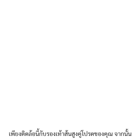
เพียงติดล้อนี้กับรองเท้าส้นสูงคู่โปรดของคุณ จากนั้น