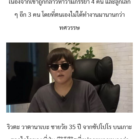
เนื่องจากเขาถูกกล่าวหาว่ามีภรรยา 4 คน และลูกเล็ก
ๆ อีก 3 คน โดยที่ตนเองไม่ได้ทำงานมานานกว่า
ทศวรรษ
ริวตะ วาตานาเบะ ชายวัย 35 ปี จากซัปโปโร บนเกาะ