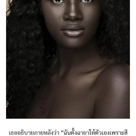
เธออธิบายภายหลังว่า “ฉันตั้งฉายาให้ตัวเองเพราะสี