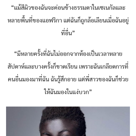
“แม้สีผิวของฉันจะค่อนข้างธรรมดาในเซเนกัลและ
หลายพื้นที่ของแอฟริกา แต่ฉันก็ถูกล้อเลียนเมื่อฉันอยู่
ที่อื่น”
“มีหลายครั้งที่ฉันไม่ออกจากห้องเป็นเวลาหลาย
สัปดาห์และบางครั้งก็ขาดเรียน เพราะฉันเกลียดการที่
คนอื่นมองมาที่ฉัน ฉันรู้สึกอาย แต่พี่สาวของฉันก็ช่วย
ให้ฉันมองในแง่บวก”