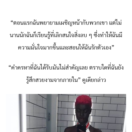
“ตอนแรกฉันพยายามเผชิญหน้ากับพวกเขา แต่ไม่
นานนักฉันก็เรียนรู้ที่เลิกสนใจสิ่งลบ ๆ ซึ่งทำให้ฉันมี
ความมั่นใจมากขึ้นและสอนให้ฉันรักตัวเอง”
“คำครหาที่ฉันได้รับมันไม่สำคัญเลย ตราบใดที่ฉันยัง
รู้สึกสวยงามจากภายใน” คูเดียกล่าว