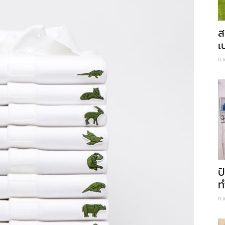
ส
เ
ก.
ป
ท
ก.