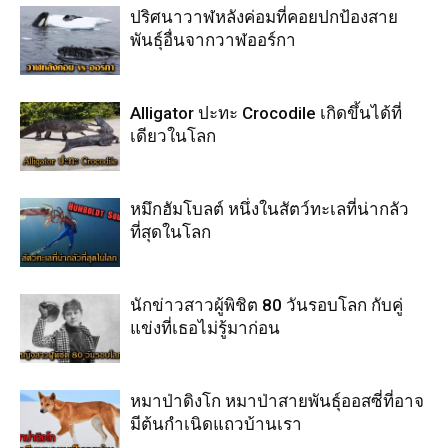
ปริศนาวาฬหลังค่อมที่คอยปกป้องสาย
พันธุ์อื่นจากวาฬออร์กา
Alligator ปะทะ Crocodile เกิดขึ้นได้ที่
เดียวในโลก
หมึกฮัมโบลต์ หนึ่งในสัตว์ทะเลที่น่ากลัว
ที่สุดในโลก
นักข่าวสาวผู้พิชิต 80 วันรอบโลก กับคู่
แข่งที่เธอไม่รู้มาก่อน
หมาป่าดิงโก หมาป่าสายพันธุ์ออสซี่ที่อาจ
มีต้นกำเนิดแถวบ้านเรา