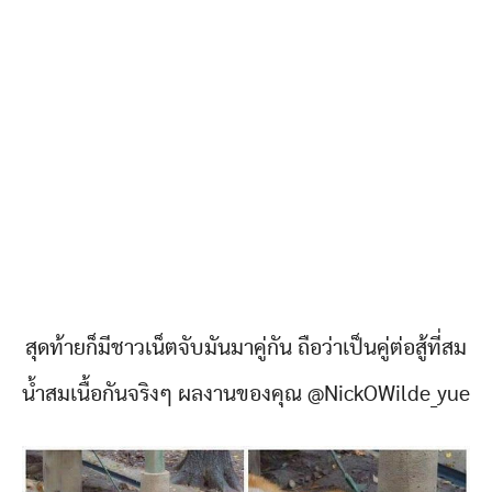
สุดท้ายก็มีชาวเน็ตจับมันมาคู่กัน ถือว่าเป็นคู่ต่อสู้ที่สม
น้ำสมเนื้อกันจริงๆ ผลงานของคุณ @NickOWilde_yue