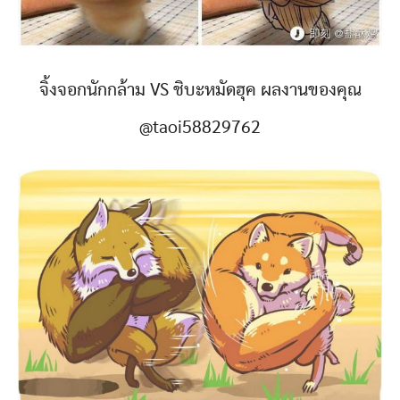
จิ้งจอกนักกล้าม VS ชิบะหมัดฮุค ผลงานของคุณ
@taoi58829762