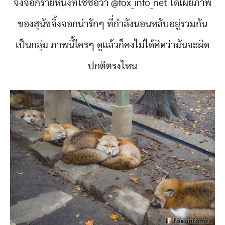
จิ้งจอกรายหนึ่งที่ใช้ชื่อว่า @fox_info_net ได้เผยภาพ
ของสุนัขจิ้งจอกน่ารักๆ ที่กำลังนอนหลับอยู่รวมกัน
เป็นกลุ่ม ภาพนี้ใครๆ ดูแล้วก็คงไม่ได้คิดว่ามันจะผิด
ปกติตรงไหน