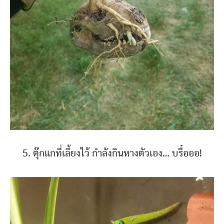
5. ตุ๊กแกที่เลี้ยงไว้ กำลังกินหางตัวเอง… บรื๋อออ!