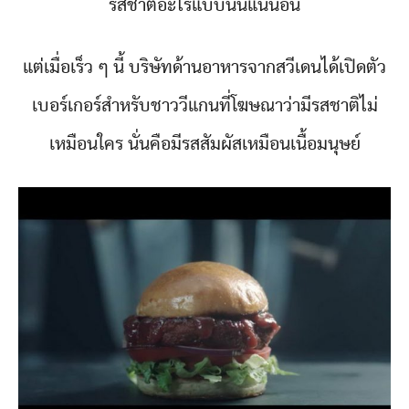
รสชาติอะไรแบบนั้้นแน่นอน
แต่เมื่อเร็ว ๆ นี้ บริษัทด้านอาหารจากสวีเดนได้เปิดตัว
เบอร์เกอร์สำหรับชาววีแกนที่โฆษณาว่ามีรสชาติไม่
เหมือนใคร นั่นคือมีรสสัมผัสเหมือนเนื้อมนุษย์