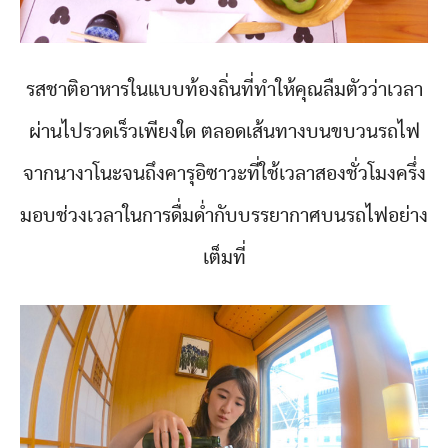
รสชาติอาหารในแบบท้องถิ่นที่ทำให้คุณลืมตัวว่าเวลา
ผ่านไปรวดเร็วเพียงใด ตลอดเส้นทางบนขบวนรถไฟ
จากนางาโนะจนถึงคารุอิซาวะที่ใช้เวลาสองชั่วโมงครึ่ง
มอบช่วงเวลาในการดื่มด่ำกับบรรยากาศบนรถไฟอย่าง
เต็มที่