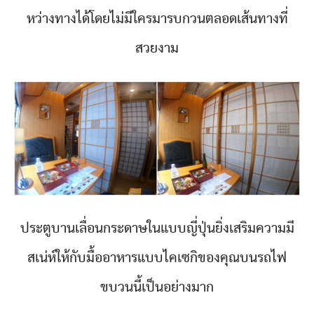
หว่างทางได้โดยไม่มีใครมารบกวนตลอดเส้นทางที่
สวยงาม
ประตูบานเลื่อนกระดาษในแบบญี่ปุ่นยิ่งเสริมความมี
สเน่ห์ให้กับมื้ออาหารแบบไคเซกิของคุณบนรถไฟ
ขบวนนี้เป็นอย่างมาก