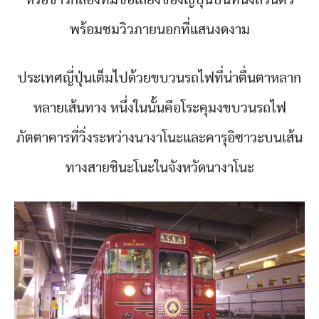
หรือข้าวกล่องที่มีชื่อเสียงของญี่ปุ่นบนที่นั่งส่วนตัว
พร้อมชมวิวภายนอกที่แสนงดงาม
ประเทศญี่ปุ่นเต็มไปด้วยขบวนรถไฟที่น่าตื่นตาหลาก
หลายเส้นทาง หนึ่งในนั้นคือโระคุมงขบวนรถไฟ
ภัตตาคารที่วิ่งระหว่างนางาโนะและคารุอิซาวะบนเส้น
ทางสายชินะโนะในจังหวัดนางาโนะ