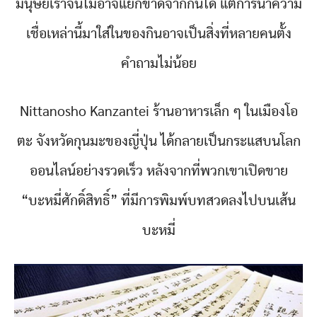
มนุษย์เราจนไม่อาจแยกขาดจากกันได้ แต่การนำความ
เชื่อเหล่านี้มาใส่ในของกินอาจเป็นสิ่งที่หลายคนตั้ง
คำถามไม่น้อย
Nittanosho Kanzantei ร้านอาหารเล็ก ๆ ในเมืองโอ
ตะ จังหวัดกุนมะของญี่ปุ่น ได้กลายเป็นกระแสบนโลก
ออนไลน์อย่างรวดเร็ว หลังจากที่พวกเขาเปิดขาย
“บะหมี่ศักดิ์สิทธิ์” ที่มีการพิมพ์บทสวดลงไปบนเส้น
บะหมี่