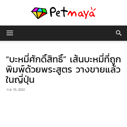
เพชร
“บะหมี่ศักดิ์สิทธิ์” เส้นบะหมี่ที่ถูก
มายา
พิมพ์ด้วยพระสูตร วางขายแล้ว
ในญี่ปุ่น
ก.ย. 10, 2022