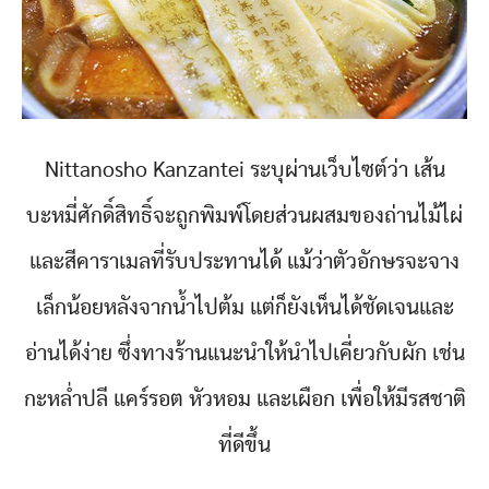
Nittanosho Kanzantei ระบุผ่านเว็บไซต์ว่า เส้น
บะหมี่ศักดิ์สิทธิ์จะถูกพิมพ์โดยส่วนผสมของถ่านไม้ไผ่
และสีคาราเมลที่รับประทานได้ แม้ว่าตัวอักษรจะจาง
เล็กน้อยหลังจากน้ำไปต้ม แต่ก็ยังเห็นได้ชัดเจนและ
อ่านได้ง่าย ซึ่งทางร้านแนะนำให้นำไปเคี่ยวกับผัก เช่น
กะหล่ำปลี แคร์รอต หัวหอม และเผือก เพื่อให้มีรสชาติ
ที่ดีขึ้น