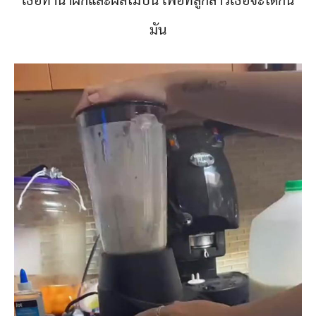
เธอทำน้ำผักและผลไม้ปั่น เพื่อที่ลูกสาวเธอจะได้กิน
มัน