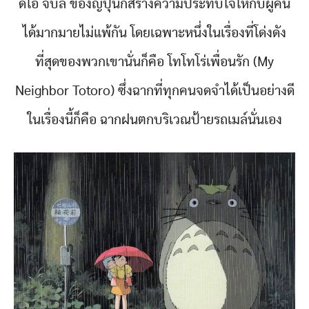
ดิโอ จิบลิ ของญี่ปุ่นก็สร้างความประทับใจให้กับผู้คน
ได้มากมายไม่แพ้กัน โดยเฉพาะหนึ่งในเรื่องที่โด่งดัง
ที่สุดของพวกเขานั่นก็คือ โทโทโร่เพื่อนรัก (My
Neighbor Totoro) ซึ่งฉากที่ทุกคนจดจำได้เป็นอย่างดี
ในเรื่องนี้ก็คือ ฉากฝนตกบริเวณป้ายรถเมล์นั่นเอง